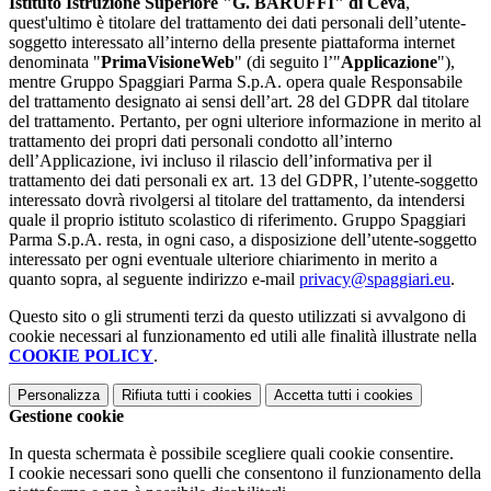
Istituto Istruzione Superiore "G. BARUFFI" di Ceva
,
quest'ultimo è titolare del trattamento dei dati personali dell’utente-
soggetto interessato all’interno della presente piattaforma internet
denominata "
PrimaVisioneWeb
" (di seguito l’"
Applicazione
"),
mentre Gruppo Spaggiari Parma S.p.A. opera quale Responsabile
del trattamento designato ai sensi dell’art. 28 del GDPR dal titolare
del trattamento. Pertanto, per ogni ulteriore informazione in merito al
trattamento dei propri dati personali condotto all’interno
dell’Applicazione, ivi incluso il rilascio dell’informativa per il
trattamento dei dati personali ex art. 13 del GDPR, l’utente-soggetto
interessato dovrà rivolgersi al titolare del trattamento, da intendersi
quale il proprio istituto scolastico di riferimento. Gruppo Spaggiari
Parma S.p.A. resta, in ogni caso, a disposizione dell’utente-soggetto
interessato per ogni eventuale ulteriore chiarimento in merito a
quanto sopra, al seguente indirizzo e-mail
privacy@spaggiari.eu
.
Questo sito o gli strumenti terzi da questo utilizzati si avvalgono di
cookie necessari al funzionamento ed utili alle finalità illustrate nella
COOKIE POLICY
.
Personalizza
Rifiuta tutti
i cookies
Accetta tutti
i cookies
Gestione cookie
In questa schermata è possibile scegliere quali cookie consentire.
I cookie necessari sono quelli che consentono il funzionamento della