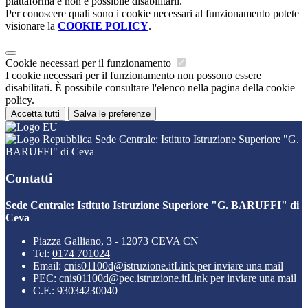
piattaforma e non è possibile disabilitarli.
Per conoscere quali sono i cookie necessari al funzionamento potete
visionare la
COOKIE POLICY
.
Cookie necessari per il funzionamento
I cookie necessari per il funzionamento non possono essere
disabilitati. È possibile consultare l'elenco nella pagina della cookie
policy.
Accetta tutti
Salva le preferenze
Sede Centrale: Istituto Istruzione Superiore "G.
BARUFFI" di Ceva
Contatti
Sede Centrale: Istituto Istruzione Superiore "G. BARUFFI" di
Ceva
Piazza Galliano, 3 - 12073 CEVA CN
Tel:
0174 701024
Email:
cnis01100d@istruzione.it
Link per inviare una mail
PEC:
cnis01100d@pec.istruzione.it
Link per inviare una mail
C.F.: 93034230040