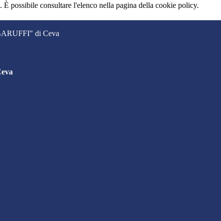
 È possibile consultare l'elenco nella pagina della cookie policy.
. BARUFFI" di Ceva
Ceva