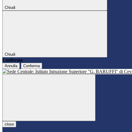
Chiudi
Chiudi
Conferma
Annulla
Conferma
close