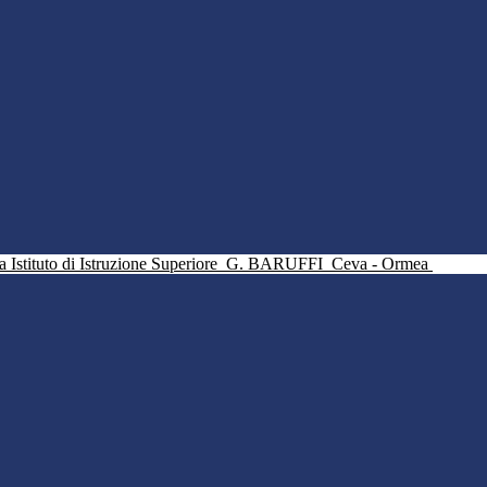
Istituto di Istruzione Superiore
G. BARUFFI
Ceva - Ormea