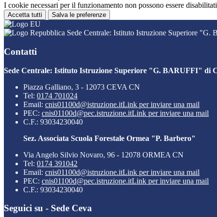
I cookie necessari per il funzionamento non possono essere disabilitati.
Accetta tutti
Salva le preferenze
Sede Centrale: Istituto Istruzione Superiore "G
Contatti
Sede Centrale: Istituto Istruzione Superiore "G. BARUFFI" di 
Piazza Galliano, 3 - 12073 CEVA CN
Tel:
0174 701024
Email:
cnis01100d@istruzione.it
Link per inviare una mail
PEC:
cnis01100d@pec.istruzione.it
Link per inviare una mail
C.F.: 93034230040
Sez. Associata Scuola Forestale Ormea "P. Barbero"
Via Angelo Silvio Novaro, 96 - 12078 ORMEA CN
Tel:
0174 391042
Email:
cnis01100d@istruzione.it
Link per inviare una mail
PEC:
cnis01100d@pec.istruzione.it
Link per inviare una mail
C.F.: 93034230040
Seguici su - Sede Ceva