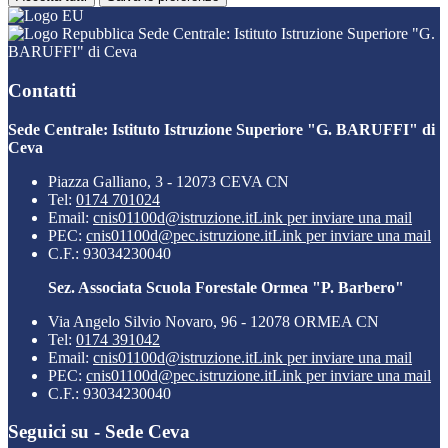
Sede Centrale: Istituto Istruzione Superiore "G.
BARUFFI" di Ceva
Contatti
Sede Centrale: Istituto Istruzione Superiore "G. BARUFFI" di
Ceva
Piazza Galliano, 3 - 12073 CEVA CN
Tel:
0174 701024
Email:
cnis01100d@istruzione.it
Link per inviare una mail
PEC:
cnis01100d@pec.istruzione.it
Link per inviare una mail
C.F.: 93034230040
Sez. Associata Scuola Forestale Ormea "P. Barbero"
Via Angelo Silvio Novaro, 96 - 12078 ORMEA CN
Tel:
0174 391042
Email:
cnis01100d@istruzione.it
Link per inviare una mail
PEC:
cnis01100d@pec.istruzione.it
Link per inviare una mail
C.F.: 93034230040
Seguici su - Sede Ceva