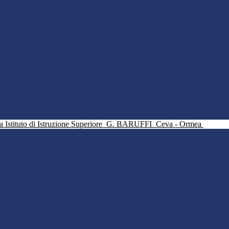
Istituto di Istruzione Superiore
G. BARUFFI
Ceva - Ormea