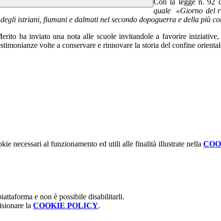
Con la legge n. 92 d
quale «Giorno del ri
terre degli istriani, fiumani e dalmati nel secondo dopoguerra e della più
Merito ha inviato una nota alle scuole invitandole a favorire iniziativ
testimonianze volte a conservare e rinnovare la storia del confine oriental
kie necessari al funzionamento ed utili alle finalità illustrate nella
COO
attaforma e non è possibile disabilitarli.
isionare la
COOKIE POLICY
.