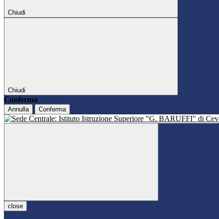
Chiudi
Chiudi
Conferma
Annulla
Conferma
close