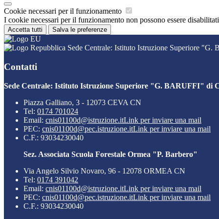
Cookie necessari per il funzionamento
I cookie necessari per il funzionamento non possono essere disabilitati.
Accetta tutti
Salva le preferenze
Sede Centrale: Istituto Istruzione Superiore "G
Contatti
Sede Centrale: Istituto Istruzione Superiore "G. BARUFFI" di 
Piazza Galliano, 3 - 12073 CEVA CN
Tel:
0174 701024
Email:
cnis01100d@istruzione.it
Link per inviare una mail
PEC:
cnis01100d@pec.istruzione.it
Link per inviare una mail
C.F.: 93034230040
Sez. Associata Scuola Forestale Ormea "P. Barbero"
Via Angelo Silvio Novaro, 96 - 12078 ORMEA CN
Tel:
0174 391042
Email:
cnis01100d@istruzione.it
Link per inviare una mail
PEC:
cnis01100d@pec.istruzione.it
Link per inviare una mail
C.F.: 93034230040