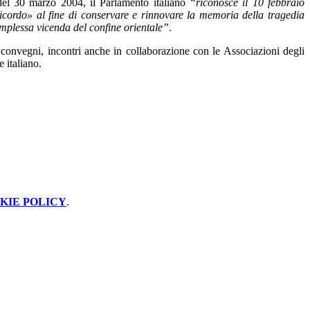
el 30 marzo 2004, il Parlamento italiano
“riconosce il 10 febbraio
cordo» al fine di conservare e rinnovare la memoria della tragedia
 complessa vicenda del confine orientale”
.
e, convegni, incontri anche in collaborazione con le Associazioni degli
e italiano.
KIE POLICY
.