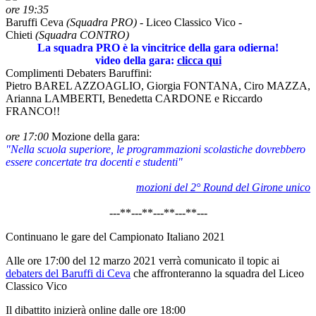
ore 19:35
Baruffi Ceva
(Squadra PRO)
- Liceo Classico Vico -
Chieti
(Squadra CONTRO)
La squadra PRO è la vincitrice della gara odierna!
video della gara:
clicca qui
Complimenti Debaters Baruffini:
Pietro BAREL AZZOAGLIO, Giorgia FONTANA, Ciro MAZZA,
Arianna LAMBERTI, Benedetta CARDONE e Riccardo
FRANCO!!
ore 17:00
Mozione della gara:
"Nella scuola superiore, le programmazioni scolastiche dovrebbero
essere concertate tra docenti e studenti"
mozioni del 2° Round del Girone unico
---**---**---**---**---
Continuano le gare del Campionato Italiano 2021
Alle ore 17:00 del 12 marzo 2021 verrà comunicato il topic ai
debaters del Baruffi di Ceva
che affronteranno la squadra del Liceo
Classico Vico
Il dibattito inizierà online dalle ore 18:00