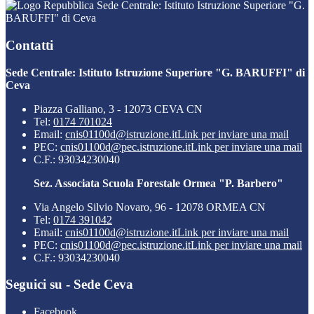
Sede Centrale: Istituto Istruzione Superiore "G.
BARUFFI" di Ceva
Contatti
Sede Centrale: Istituto Istruzione Superiore "G. BARUFFI" di
Ceva
Piazza Galliano, 3 - 12073 CEVA CN
Tel:
0174 701024
Email:
cnis01100d@istruzione.it
Link per inviare una mail
PEC:
cnis01100d@pec.istruzione.it
Link per inviare una mail
C.F.: 93034230040
Sez. Associata Scuola Forestale Ormea "P. Barbero"
Via Angelo Silvio Novaro, 96 - 12078 ORMEA CN
Tel:
0174 391042
Email:
cnis01100d@istruzione.it
Link per inviare una mail
PEC:
cnis01100d@pec.istruzione.it
Link per inviare una mail
C.F.: 93034230040
Seguici su - Sede Ceva
Facebook