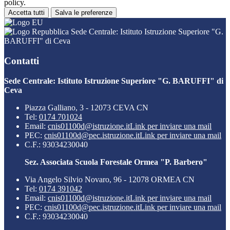
policy.
Accetta tutti
Salva le preferenze
Sede Centrale: Istituto Istruzione Superiore "G.
BARUFFI" di Ceva
Contatti
Sede Centrale: Istituto Istruzione Superiore "G. BARUFFI" di
Ceva
Piazza Galliano, 3 - 12073 CEVA CN
Tel:
0174 701024
Email:
cnis01100d@istruzione.it
Link per inviare una mail
PEC:
cnis01100d@pec.istruzione.it
Link per inviare una mail
C.F.: 93034230040
Sez. Associata Scuola Forestale Ormea "P. Barbero"
Via Angelo Silvio Novaro, 96 - 12078 ORMEA CN
Tel:
0174 391042
Email:
cnis01100d@istruzione.it
Link per inviare una mail
PEC:
cnis01100d@pec.istruzione.it
Link per inviare una mail
C.F.: 93034230040