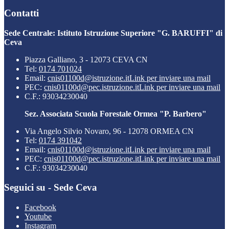
Contatti
Sede Centrale: Istituto Istruzione Superiore "G. BARUFFI" di
Ceva
Piazza Galliano, 3 - 12073 CEVA CN
Tel:
0174 701024
Email:
cnis01100d@istruzione.it
Link per inviare una mail
PEC:
cnis01100d@pec.istruzione.it
Link per inviare una mail
C.F.: 93034230040
Sez. Associata Scuola Forestale Ormea "P. Barbero"
Via Angelo Silvio Novaro, 96 - 12078 ORMEA CN
Tel:
0174 391042
Email:
cnis01100d@istruzione.it
Link per inviare una mail
PEC:
cnis01100d@pec.istruzione.it
Link per inviare una mail
C.F.: 93034230040
Seguici su - Sede Ceva
Facebook
Youtube
Instagram