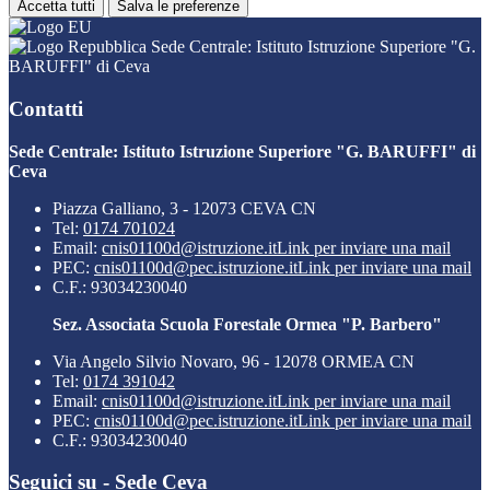
Accetta tutti
Salva le preferenze
Sede Centrale: Istituto Istruzione Superiore "G.
BARUFFI" di Ceva
Contatti
Sede Centrale: Istituto Istruzione Superiore "G. BARUFFI" di
Ceva
Piazza Galliano, 3 - 12073 CEVA CN
Tel:
0174 701024
Email:
cnis01100d@istruzione.it
Link per inviare una mail
PEC:
cnis01100d@pec.istruzione.it
Link per inviare una mail
C.F.: 93034230040
Sez. Associata Scuola Forestale Ormea "P. Barbero"
Via Angelo Silvio Novaro, 96 - 12078 ORMEA CN
Tel:
0174 391042
Email:
cnis01100d@istruzione.it
Link per inviare una mail
PEC:
cnis01100d@pec.istruzione.it
Link per inviare una mail
C.F.: 93034230040
Seguici su - Sede Ceva