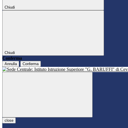
Chiudi
Chiudi
Conferma
Annulla
Conferma
close