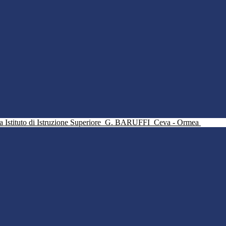
Istituto di Istruzione Superiore
G. BARUFFI
Ceva - Ormea