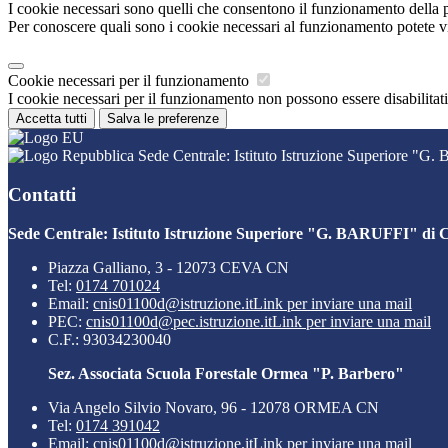
I cookie necessari sono quelli che consentono il funzionamento della pi
Per conoscere quali sono i cookie necessari al funzionamento potete v
Cookie necessari per il funzionamento
I cookie necessari per il funzionamento non possono essere disabilitati.
Accetta tutti
Salva le preferenze
Sede Centrale: Istituto Istruzione Superiore "G
Contatti
Sede Centrale: Istituto Istruzione Superiore "G. BARUFFI" di 
Piazza Galliano, 3 - 12073 CEVA CN
Tel:
0174 701024
Email:
cnis01100d@istruzione.it
Link per inviare una mail
PEC:
cnis01100d@pec.istruzione.it
Link per inviare una mail
C.F.: 93034230040
Sez. Associata Scuola Forestale Ormea "P. Barbero"
Via Angelo Silvio Novaro, 96 - 12078 ORMEA CN
Tel:
0174 391042
Email:
cnis01100d@istruzione.it
Link per inviare una mail