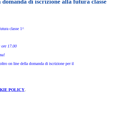
la domanda di iscrizione alla futura classe
futura classe 1^
e ore 17.00
ima!
noltro on line della domanda di iscrizione per il
KIE POLICY
.