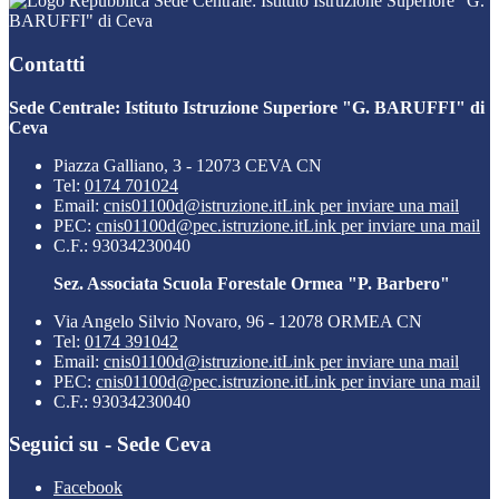
Sede Centrale: Istituto Istruzione Superiore "G.
BARUFFI" di Ceva
Contatti
Sede Centrale: Istituto Istruzione Superiore "G. BARUFFI" di
Ceva
Piazza Galliano, 3 - 12073 CEVA CN
Tel:
0174 701024
Email:
cnis01100d@istruzione.it
Link per inviare una mail
PEC:
cnis01100d@pec.istruzione.it
Link per inviare una mail
C.F.: 93034230040
Sez. Associata Scuola Forestale Ormea "P. Barbero"
Via Angelo Silvio Novaro, 96 - 12078 ORMEA CN
Tel:
0174 391042
Email:
cnis01100d@istruzione.it
Link per inviare una mail
PEC:
cnis01100d@pec.istruzione.it
Link per inviare una mail
C.F.: 93034230040
Seguici su - Sede Ceva
Facebook