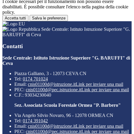
I cookie necessari per il funzionamento non possono essere
disabilitati. È possibile consultare l'elenco nella pagina della cookie
policy.
Accetta tutti
Salva le preferenze
Sede Centrale: Istituto Istruzione Superiore "G.
BARUFFI" di Ceva
Contatti
Sede Centrale: Istituto Istruzione Superiore "G. BARUFFI" di
Ceva
Piazza Galliano, 3 - 12073 CEVA CN
Tel:
0174 701024
Email:
cnis01100d@istruzione.it
Link per inviare una mail
PEC:
cnis01100d@pec.istruzione.it
Link per inviare una mail
C.F.: 93034230040
Sez. Associata Scuola Forestale Ormea "P. Barbero"
Via Angelo Silvio Novaro, 96 - 12078 ORMEA CN
Tel:
0174 391042
Email:
cnis01100d@istruzione.it
Link per inviare una mail
PEC:
cnis01100d@pec.istruzione.it
Link per inviare una mail