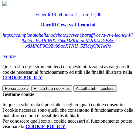
venerdì 19 febbraio 21 - ore 17,00
Baruffi Ceva vs I Leoncini
https://campionatoitalianodebate.it/event/baruffi-ceva-vs-i-leoncini/?
fbclid=IwAR0NXr7bkaD8KlmunM2rbLDYF8e-
x8MP0F9C9Zv99aoXTNU_5ZMeyYbHwPs
Notizie
Questo sito o gli strumenti terzi da questo utilizzati si avvalgono di
cookie necessari al funzionamento ed utili alle finalità illustrate nella
COOKIE POLICY
.
Personalizza
Rifiuta tutti
i cookies
Accetta tutti
i cookies
Gestione cookie
In questa schermata è possibile scegliere quali cookie consentire.
I cookie necessari sono quelli che consentono il funzionamento della
piattaforma e non è possibile disabilitarli.
Per conoscere quali sono i cookie necessari al funzionamento potete
visionare la
COOKIE POLICY
.