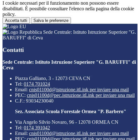
I cookie necessari per il funzionamento non possono essere
disabilitati. È possibile consultare l'elenco nella pagina della cookie
policy.
Accetta tutti
Salva le preferenze
Sede Centrale: Istituto Istruzione Superiore "G.
BARUFFI" di Ceva
Contatti
Sede Centrale: Istituto Istruzione Superiore "G. BARUFFI" di
Ceva
Piazza Galliano, 3 - 12073 CEVA CN
Tel:
0174 701024
Email:
cnis01100d@istruzione.it
Link per inviare una mail
PEC:
cnis01100d@pec.istruzione.it
Link per inviare una mail
C.F.: 93034230040
Sez. Associata Scuola Forestale Ormea "P. Barbero"
Via Angelo Silvio Novaro, 96 - 12078 ORMEA CN
Tel:
0174 391042
Email:
cnis01100d@istruzione.it
Link per inviare una mail
PEC:
cnis01100d@pec.istruzione.it
Link per inviare una mail