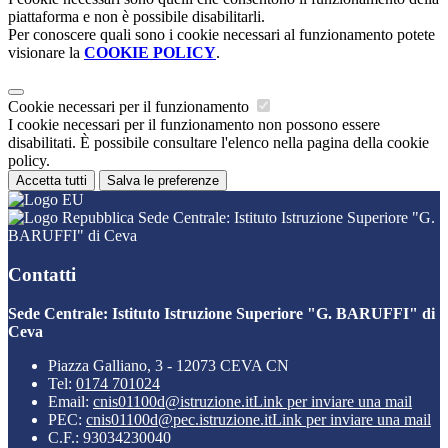
piattaforma e non è possibile disabilitarli.
Per conoscere quali sono i cookie necessari al funzionamento potete
visionare la
COOKIE POLICY
.
Cookie necessari per il funzionamento
I cookie necessari per il funzionamento non possono essere
disabilitati. È possibile consultare l'elenco nella pagina della cookie
policy.
Accetta tutti
Salva le preferenze
Sede Centrale: Istituto Istruzione Superiore "G.
BARUFFI" di Ceva
Contatti
Sede Centrale: Istituto Istruzione Superiore "G. BARUFFI" di
Ceva
Piazza Galliano, 3 - 12073 CEVA CN
Tel:
0174 701024
Email:
cnis01100d@istruzione.it
Link per inviare una mail
PEC:
cnis01100d@pec.istruzione.it
Link per inviare una mail
C.F.: 93034230040