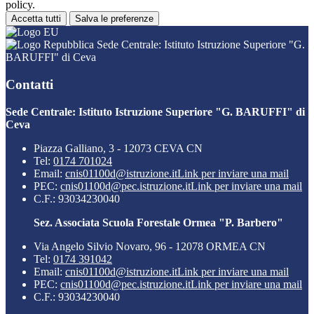
policy.
Accetta tutti
Salva le preferenze
Sede Centrale: Istituto Istruzione Superiore "G.
BARUFFI" di Ceva
Contatti
Sede Centrale: Istituto Istruzione Superiore "G. BARUFFI" di
Ceva
Piazza Galliano, 3 - 12073 CEVA CN
Tel:
0174 701024
Email:
cnis01100d@istruzione.it
Link per inviare una mail
PEC:
cnis01100d@pec.istruzione.it
Link per inviare una mail
C.F.: 93034230040
Sez. Associata Scuola Forestale Ormea "P. Barbero"
Via Angelo Silvio Novaro, 96 - 12078 ORMEA CN
Tel:
0174 391042
Email:
cnis01100d@istruzione.it
Link per inviare una mail
PEC:
cnis01100d@pec.istruzione.it
Link per inviare una mail
C.F.: 93034230040