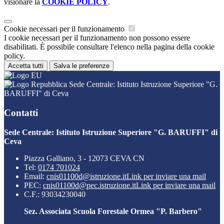
visionare la
COOKIE POLICY
.
Cookie necessari per il funzionamento
I cookie necessari per il funzionamento non possono essere
disabilitati. È possibile consultare l'elenco nella pagina della cookie
policy.
Accetta tutti
Salva le preferenze
Sede Centrale: Istituto Istruzione Superiore "G.
BARUFFI" di Ceva
Contatti
Sede Centrale: Istituto Istruzione Superiore "G. BARUFFI" di
Ceva
Piazza Galliano, 3 - 12073 CEVA CN
Tel:
0174 701024
Email:
cnis01100d@istruzione.it
Link per inviare una mail
PEC:
cnis01100d@pec.istruzione.it
Link per inviare una mail
C.F.: 93034230040
Sez. Associata Scuola Forestale Ormea "P. Barbero"