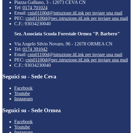
Piazza Galliano, 3 - 12073 CEVA CN
Tel:
0174 701024
Email:
cnis01100d@istruzione.it
Link per inviare una mail
PEC:
cnis01100d@pec.istruzione.it
Link per inviare una mail
C.F.: 93034230040
Sez. Associata Scuola Forestale Ormea "P. Barbero"
Via Angelo Silvio Novaro, 96 - 12078 ORMEA CN
Tel:
0174 391042
Email:
cnis01100d@istruzione.it
Link per inviare una mail
PEC:
cnis01100d@pec.istruzione.it
Link per inviare una mail
C.F.: 93034230040
Seguici su - Sede Ceva
Facebook
Youtube
Instagram
Seguici su - Sede Ormea
Facebook
Youtube
Instagram