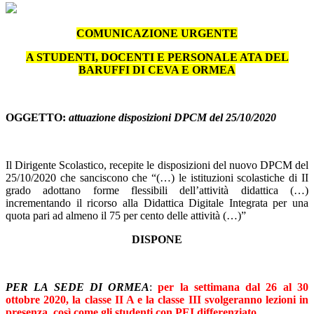
COMUNICAZIONE URGENTE
A STUDENTI, DOCENTI E PERSONALE ATA DEL
BARUFFI DI CEVA E ORMEA
OGGETTO:
attuazione disposizioni DPCM del 25/10/2020
Il Dirigente Scolastico, recepite le disposizioni del nuovo DPCM del
25/10/2020 che sanciscono che “(…) le istituzioni scolastiche di II
grado adottano forme flessibili dell’attività didattica (…)
incrementando il ricorso alla Didattica Digitale Integrata per una
quota pari ad almeno il 75 per cento delle attività (…)”
DISPONE
PER LA SEDE DI ORMEA
:
per la settimana dal 26 al 30
ottobre 2020, la classe II A e la classe III svolgeranno lezioni in
presenza, così come gli studenti con PEI differenziato.