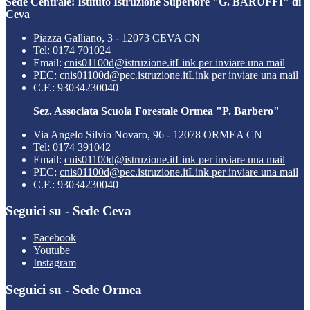
Sede Centrale: Istituto Istruzione Superiore "G. BARUFFI" di
Ceva
Piazza Galliano, 3 - 12073 CEVA CN
Tel:
0174 701024
Email:
cnis01100d@istruzione.it
Link per inviare una mail
PEC:
cnis01100d@pec.istruzione.it
Link per inviare una mail
C.F.: 93034230040
Sez. Associata Scuola Forestale Ormea "P. Barbero"
Via Angelo Silvio Novaro, 96 - 12078 ORMEA CN
Tel:
0174 391042
Email:
cnis01100d@istruzione.it
Link per inviare una mail
PEC:
cnis01100d@pec.istruzione.it
Link per inviare una mail
C.F.: 93034230040
Seguici su - Sede Ceva
Facebook
Youtube
Instagram
Seguici su - Sede Ormea