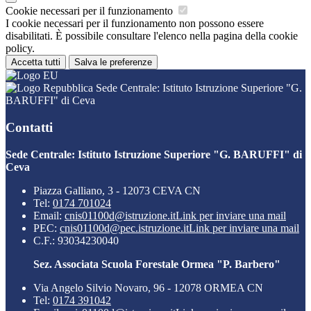
Cookie necessari per il funzionamento
I cookie necessari per il funzionamento non possono essere
disabilitati. È possibile consultare l'elenco nella pagina della cookie
policy.
Accetta tutti
Salva le preferenze
Sede Centrale: Istituto Istruzione Superiore "G.
BARUFFI" di Ceva
Contatti
Sede Centrale: Istituto Istruzione Superiore "G. BARUFFI" di
Ceva
Piazza Galliano, 3 - 12073 CEVA CN
Tel:
0174 701024
Email:
cnis01100d@istruzione.it
Link per inviare una mail
PEC:
cnis01100d@pec.istruzione.it
Link per inviare una mail
C.F.: 93034230040
Sez. Associata Scuola Forestale Ormea "P. Barbero"
Via Angelo Silvio Novaro, 96 - 12078 ORMEA CN
Tel:
0174 391042