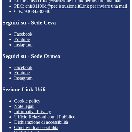
Email:
cnis01100d@istruzione.it
Link per inviare una mail
PEC:
cnis01100d@pec.istruzione.it
Link per inviare una mail
C.F.: 93034230040
Seguici su - Sede Ceva
Facebook
Youtube
Instagram
Seguici su - Sede Ormea
Facebook
Youtube
Instagram
Sezione Link Utili
Cookie policy
Note legali
Informativa Privacy
Ufficio Relazioni con il Pubblico
Dichiarazione di accessibilità
Obiettivi di accessibilità