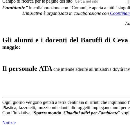
Campo di ricerca per le pagine del sito
l’ambiente”
in collaborazione con i Comuni, è aperta a tutti i singoli 
L'iniziativa è organizzata in collaborazione con
Coordiname
An
Gli alunni e i docenti del Baruffi di Ceva
maggio:
Il personale ATA
che intende aderire all’iniziativa dovrà i
Ogni giorno vengono gettati a terra centinaia di rifiuti che inquinano 
Plastica, fazzoletti, mozziconi e tanti altri oggetti impiegano anni per 
Con l’iniziativa “𝐒𝐩𝐚𝐳𝐳𝐚𝐦𝐨𝐧𝐝𝐨. 𝑪𝒊𝒕𝒕𝒂𝒅𝒊𝒏𝒊 𝒂𝒕𝒕𝒊𝒗𝒊 𝒑𝒆𝒓 𝒍’
Notizie