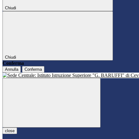
Chiudi
Chiudi
Conferma
Annulla
Conferma
close