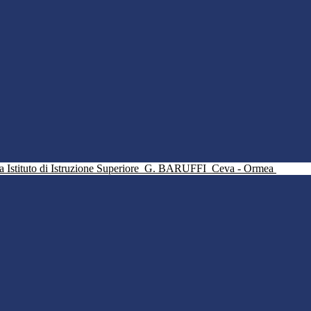
Istituto di Istruzione Superiore
G. BARUFFI
Ceva - Ormea