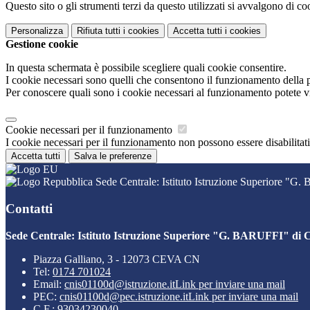
Questo sito o gli strumenti terzi da questo utilizzati si avvalgono di coo
Personalizza
Rifiuta tutti
i cookies
Accetta tutti
i cookies
Gestione cookie
In questa schermata è possibile scegliere quali cookie consentire.
I cookie necessari sono quelli che consentono il funzionamento della pi
Per conoscere quali sono i cookie necessari al funzionamento potete v
Cookie necessari per il funzionamento
I cookie necessari per il funzionamento non possono essere disabilitati.
Accetta tutti
Salva le preferenze
Sede Centrale: Istituto Istruzione Superiore "G
Contatti
Sede Centrale: Istituto Istruzione Superiore "G. BARUFFI" di 
Piazza Galliano, 3 - 12073 CEVA CN
Tel:
0174 701024
Email:
cnis01100d@istruzione.it
Link per inviare una mail
PEC:
cnis01100d@pec.istruzione.it
Link per inviare una mail
C.F.: 93034230040