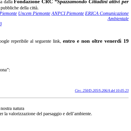
Fondazione CRC
“Spazzamondo Cittadini attivi per
sa dalla
 pubbliche della città.
Piemonte
Uncem Piemonte
ANPCI Piemonte
ERICA Comunicazione
Ambientale
3
entro e non oltre venerdì 19
ogle reperibile al seguente link,
sona”:
Circ. 250/D-205/S-206/A del 10-05-23
 nostra natura
erenza per la valorizzazione del paesaggio e
dell’ambiente.