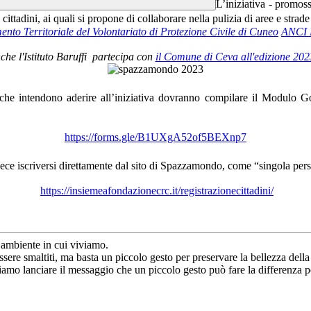
L’iniziativa - promos
cittadini, ai quali si propone di collaborare nella pulizia di aree e strade
nto Territoriale del Volontariato di Protezione Civile di Cuneo
ANCI 
che l'Istituto Baruffi partecipa con
il Comune di Ceva all'edizione 202
che intendono aderire all’iniziativa dovranno compilare il Modulo Go
https://forms.gle/B1UXgA52of5BEXnp7
nvece iscriversi direttamente dal sito di Spazzamondo, come “singola per
https://insiemeafondazionecrc.it/registrazionecittadini/
l’ambiente in cui viviamo.
essere smaltiti, ma basta un piccolo gesto per preservare la bellezza della
𝒂𝒎𝒃𝒊𝒆𝒏𝒕𝒆” vogliamo lanciare il messaggio che un piccolo gesto può fare la diff