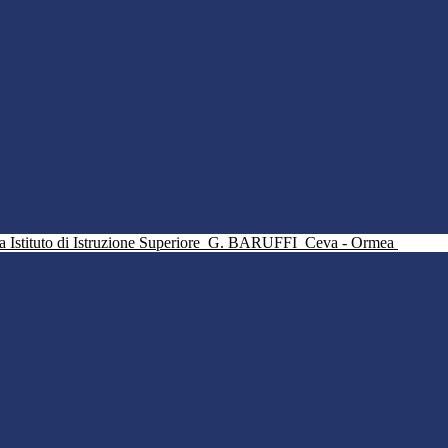
Istituto di Istruzione Superiore
G. BARUFFI
Ceva - Ormea