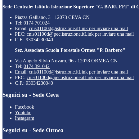
Sede Centrale: Istituto Istruzione Superiore "G. BARUFFI" di 
Piazza Galliano, 3 - 12073 CEVA CN
Tel:
0174 701024
Email:
cnis01100d@istruzione.it
Link per inviare una mail
PEC:
cnis01100d@pec.istruzione.it
Link per inviare una mail
C.F.: 93034230040
Sez. Associata Scuola Forestale Ormea "P. Barbero"
Via Angelo Silvio Novaro, 96 - 12078 ORMEA CN
Tel:
0174 391042
Email:
cnis01100d@istruzione.it
Link per inviare una mail
PEC:
cnis01100d@pec.istruzione.it
Link per inviare una mail
C.F.: 93034230040
Seguici su - Sede Ceva
Facebook
Youtube
Instagram
Seguici su - Sede Ormea