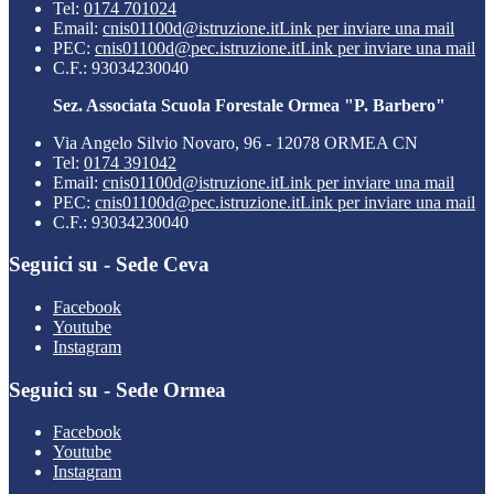
Tel:
0174 701024
Email:
cnis01100d@istruzione.it
Link per inviare una mail
PEC:
cnis01100d@pec.istruzione.it
Link per inviare una mail
C.F.: 93034230040
Sez. Associata Scuola Forestale Ormea "P. Barbero"
Via Angelo Silvio Novaro, 96 - 12078 ORMEA CN
Tel:
0174 391042
Email:
cnis01100d@istruzione.it
Link per inviare una mail
PEC:
cnis01100d@pec.istruzione.it
Link per inviare una mail
C.F.: 93034230040
Seguici su - Sede Ceva
Facebook
Youtube
Instagram
Seguici su - Sede Ormea
Facebook
Youtube
Instagram