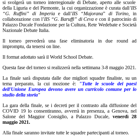
si svolgerà un torneo interregionale di Debate, aperto alle scuole
della Liguria e del Piemonte, la cui organizzazione è curata dall
’IIS
“G. Ruffini” di Imperia
e dall’
IIS “Majorana
”
di Torino,
in
collaborazione con l’
IIS “G. Baruffi” di Ceva
e con il patrocinio di
Palazzo Ducale Fondazione per la Cultura, Rete Wedebate e Società
Nazionale Debate Italia.
Il torneo prevederà una fase eliminatoria in due round ad
impromptu, da tenersi on line.
Il format adottato sarà il World School Debate.
Questa fase del torneo si realizzerà nella settimana 3-8 maggio 2021.
La finale sarà disputata dalle due migliori squadre finaliste, su un
tema preparato, la cui mozione è:
"Tutte le scuole dei paesi
dell'Unione Europea devono avere un curricolo comune per lo
studio della storia
"
La gara della finale, se i decreti per il contrasto alla diffusione del
COVID 19 lo consentiranno, avverrà in presenza, a Genova, nel
Salone del Maggior Consiglio, a Palazzo Ducale,
venerdì 28
maggio 2021.
Alla finale saranno invitate tutte le squadre partecipanti al torneo.