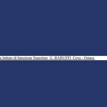
Istituto di Istruzione Superiore
G. BARUFFI
Ceva - Ormea