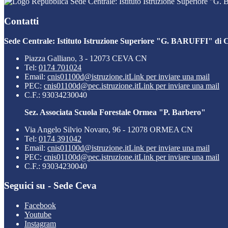
Sede Centrale: Istituto Istruzione Superiore "G
Contatti
Sede Centrale: Istituto Istruzione Superiore "G. BARUFFI" di 
Piazza Galliano, 3 - 12073 CEVA CN
Tel:
0174 701024
Email:
cnis01100d@istruzione.it
Link per inviare una mail
PEC:
cnis01100d@pec.istruzione.it
Link per inviare una mail
C.F.: 93034230040
Sez. Associata Scuola Forestale Ormea "P. Barbero"
Via Angelo Silvio Novaro, 96 - 12078 ORMEA CN
Tel:
0174 391042
Email:
cnis01100d@istruzione.it
Link per inviare una mail
PEC:
cnis01100d@pec.istruzione.it
Link per inviare una mail
C.F.: 93034230040
Seguici su - Sede Ceva
Facebook
Youtube
Instagram