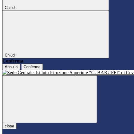
Chiudi
Chiudi
Conferma
Annulla
Conferma
close