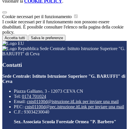
visionare la
COOKIE POLICY
.
Cookie necessari per il funzionamento
I cookie necessari per il funzionamento non possono essere
disabilitati. È possibile consultare l'elenco nella pagina della cookie
policy.
Accetta tutti
Salva le preferenze
Sede Centrale: Istituto Istruzione Superiore "G.
BARUFFI" di Ceva
Contatti
Sede Centrale: Istituto Istruzione Superiore "G. BARUFFI" di
Ceva
Piazza Galliano, 3 - 12073 CEVA CN
Tel:
0174 701024
Email:
cnis01100d@istruzione.it
Link per inviare una mail
PEC:
cnis01100d@pec.istruzione.it
Link per inviare una mail
C.F.: 93034230040
Sez. Associata Scuola Forestale Ormea "P. Barbero"