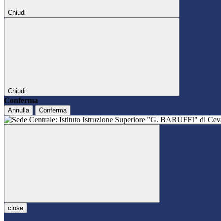
Chiudi
Chiudi
Conferma
Annulla
Conferma
close