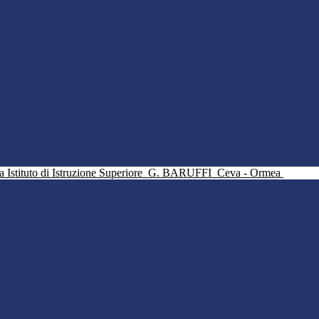
Istituto di Istruzione Superiore
G. BARUFFI
Ceva - Ormea