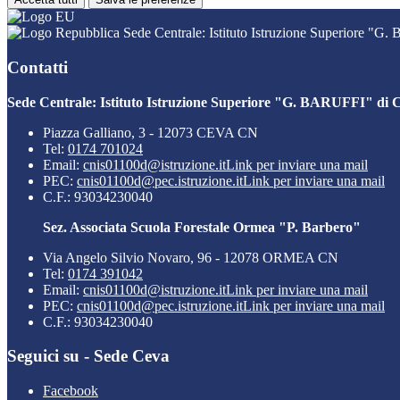
Sede Centrale: Istituto Istruzione Superiore "G
Contatti
Sede Centrale: Istituto Istruzione Superiore "G. BARUFFI" di 
Piazza Galliano, 3 - 12073 CEVA CN
Tel:
0174 701024
Email:
cnis01100d@istruzione.it
Link per inviare una mail
PEC:
cnis01100d@pec.istruzione.it
Link per inviare una mail
C.F.: 93034230040
Sez. Associata Scuola Forestale Ormea "P. Barbero"
Via Angelo Silvio Novaro, 96 - 12078 ORMEA CN
Tel:
0174 391042
Email:
cnis01100d@istruzione.it
Link per inviare una mail
PEC:
cnis01100d@pec.istruzione.it
Link per inviare una mail
C.F.: 93034230040
Seguici su - Sede Ceva
Facebook