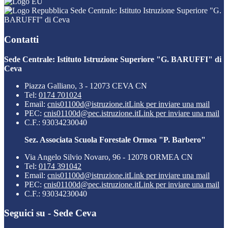
Sede Centrale: Istituto Istruzione Superiore "G.
BARUFFI" di Ceva
Contatti
Sede Centrale: Istituto Istruzione Superiore "G. BARUFFI" di
Ceva
Piazza Galliano, 3 - 12073 CEVA CN
Tel:
0174 701024
Email:
cnis01100d@istruzione.it
Link per inviare una mail
PEC:
cnis01100d@pec.istruzione.it
Link per inviare una mail
C.F.: 93034230040
Sez. Associata Scuola Forestale Ormea "P. Barbero"
Via Angelo Silvio Novaro, 96 - 12078 ORMEA CN
Tel:
0174 391042
Email:
cnis01100d@istruzione.it
Link per inviare una mail
PEC:
cnis01100d@pec.istruzione.it
Link per inviare una mail
C.F.: 93034230040
Seguici su - Sede Ceva