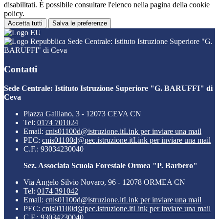
disabilitati. È possibile consultare l'elenco nella pagina della cookie
policy.
Accetta tutti
Salva le preferenze
Sede Centrale: Istituto Istruzione Superiore "G.
BARUFFI" di Ceva
Contatti
Sede Centrale: Istituto Istruzione Superiore "G. BARUFFI" di
Ceva
Piazza Galliano, 3 - 12073 CEVA CN
Tel:
0174 701024
Email:
cnis01100d@istruzione.it
Link per inviare una mail
PEC:
cnis01100d@pec.istruzione.it
Link per inviare una mail
C.F.: 93034230040
Sez. Associata Scuola Forestale Ormea "P. Barbero"
Via Angelo Silvio Novaro, 96 - 12078 ORMEA CN
Tel:
0174 391042
Email:
cnis01100d@istruzione.it
Link per inviare una mail
PEC:
cnis01100d@pec.istruzione.it
Link per inviare una mail
C.F.: 93034230040