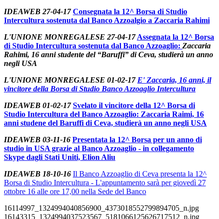
IDEAWEB 27-04-17
Consegnata la 12^ Borsa di Studio
Intercultura sostenuta dal Banco Azzoalgio a Zaccaria Rahimi
L'UNIONE MONREGALESE 27-04-17
Assegnata la 12^ Borsa
di Studio Intercultura sostenuta dal Banco Azzoaglio:
Zaccaria
Rahimi, 16 anni studente del “Baruffi” di Ceva, studierà un anno
negli USA
L'UNIONE MONREGALESE 01-02-17
E' Zaccaria, 16 anni, il
vincitore della Borsa di Studio Banco Azzoaglio Intercultura
IDEAWEB 01-02-17
Svelato il vincitore della 12^ Borsa di
Studio Intercultura del Banco Azzoaglio: Zaccaria Raimi, 16
anni studene del Baruffi di Ceva, studierà un anno negli USA
IDEAWEB 03-11-16
Presentata la 12^ Borsa per un anno di
studio in USA grazie al Banco Azzoaglio - in collegamento
Skype dagli Stati Uniti, Elion Aliu
IDEAWEB 18-10-16
Il Banco Azzoaglio di Ceva presenta la 12^
Borsa di Studio Intercultura - L'appuntamento sarà per giovedì 27
ottobre 16 alle ore 17,00 nella Sede del Banco
16114997_1324994040856900_4373018552799894705_n.jpg
16143315_1324994037523567_5181066125626717512_n.jpg