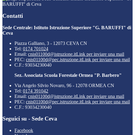
BARUFFI" di Ceva
Contatti
Sede Centrale: Istituto Istruzione Superiore "G. BARUFFI" di
Ceva
Piazza Galliano, 3 - 12073 CEVA CN
Tel:
0174 701024
Email:
cnis01100d@istruzione.it
Link per inviare una mail
PEC:
cnis01100d@pec.istruzione.it
Link per inviare una mail
C.F.: 93034230040
Sez. Associata Scuola Forestale Ormea "P. Barbero"
Via Angelo Silvio Novaro, 96 - 12078 ORMEA CN
Tel:
0174 391042
Email:
cnis01100d@istruzione.it
Link per inviare una mail
PEC:
cnis01100d@pec.istruzione.it
Link per inviare una mail
C.F.: 93034230040
Seguici su - Sede Ceva
Facebook