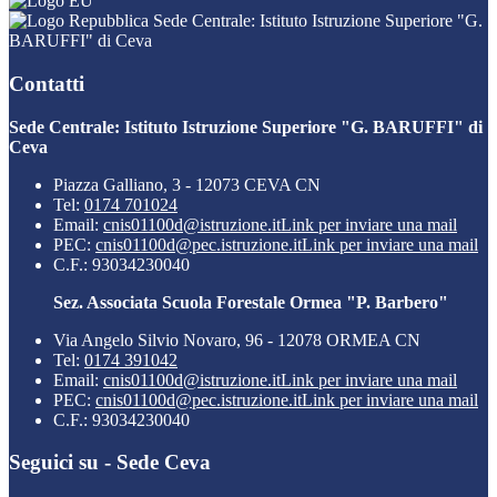
Sede Centrale: Istituto Istruzione Superiore "G.
BARUFFI" di Ceva
Contatti
Sede Centrale: Istituto Istruzione Superiore "G. BARUFFI" di
Ceva
Piazza Galliano, 3 - 12073 CEVA CN
Tel:
0174 701024
Email:
cnis01100d@istruzione.it
Link per inviare una mail
PEC:
cnis01100d@pec.istruzione.it
Link per inviare una mail
C.F.: 93034230040
Sez. Associata Scuola Forestale Ormea "P. Barbero"
Via Angelo Silvio Novaro, 96 - 12078 ORMEA CN
Tel:
0174 391042
Email:
cnis01100d@istruzione.it
Link per inviare una mail
PEC:
cnis01100d@pec.istruzione.it
Link per inviare una mail
C.F.: 93034230040
Seguici su - Sede Ceva