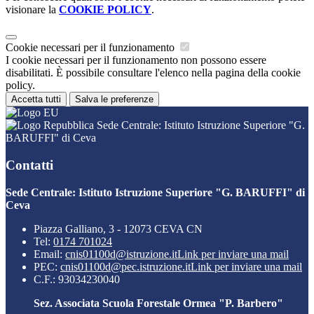
visionare la
COOKIE POLICY
.
Cookie necessari per il funzionamento
I cookie necessari per il funzionamento non possono essere
disabilitati. È possibile consultare l'elenco nella pagina della cookie
policy.
Accetta tutti
Salva le preferenze
Sede Centrale: Istituto Istruzione Superiore "G.
BARUFFI" di Ceva
Contatti
Sede Centrale: Istituto Istruzione Superiore "G. BARUFFI" di
Ceva
Piazza Galliano, 3 - 12073 CEVA CN
Tel:
0174 701024
Email:
cnis01100d@istruzione.it
Link per inviare una mail
PEC:
cnis01100d@pec.istruzione.it
Link per inviare una mail
C.F.: 93034230040
Sez. Associata Scuola Forestale Ormea "P. Barbero"