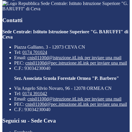
Sede Centrale: Istituto Istruzione Superiore "G.
BARUFFI" di Ceva
Contatti
Sede Centrale: Istituto Istruzione Superiore "G. BARUFFI" di
Ceva
Piazza Galliano, 3 - 12073 CEVA CN
Tel:
0174 701024
Email:
cnis01100d@istruzione.it
Link per inviare una mail
PEC:
cnis01100d@pec.istruzione.it
Link per inviare una mail
C.F.: 93034230040
Sez. Associata Scuola Forestale Ormea "P. Barbero"
Via Angelo Silvio Novaro, 96 - 12078 ORMEA CN
Tel:
0174 391042
Email:
cnis01100d@istruzione.it
Link per inviare una mail
PEC:
cnis01100d@pec.istruzione.it
Link per inviare una mail
C.F.: 93034230040
Seguici su - Sede Ceva