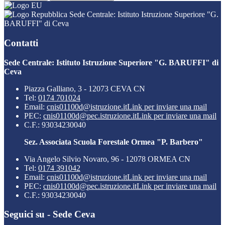
Sede Centrale: Istituto Istruzione Superiore "G.
BARUFFI" di Ceva
Contatti
Sede Centrale: Istituto Istruzione Superiore "G. BARUFFI" di
Ceva
Piazza Galliano, 3 - 12073 CEVA CN
Tel:
0174 701024
Email:
cnis01100d@istruzione.it
Link per inviare una mail
PEC:
cnis01100d@pec.istruzione.it
Link per inviare una mail
C.F.: 93034230040
Sez. Associata Scuola Forestale Ormea "P. Barbero"
Via Angelo Silvio Novaro, 96 - 12078 ORMEA CN
Tel:
0174 391042
Email:
cnis01100d@istruzione.it
Link per inviare una mail
PEC:
cnis01100d@pec.istruzione.it
Link per inviare una mail
C.F.: 93034230040
Seguici su - Sede Ceva