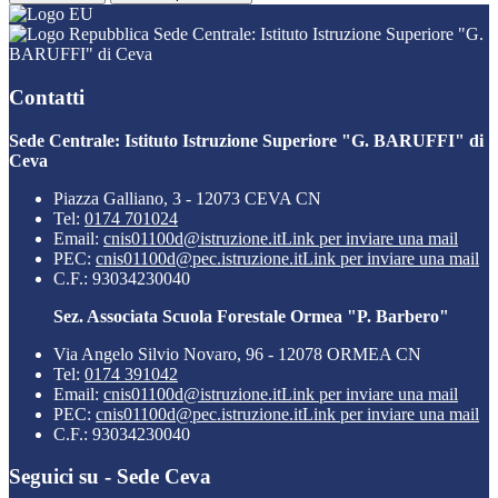
Sede Centrale: Istituto Istruzione Superiore "G.
BARUFFI" di Ceva
Contatti
Sede Centrale: Istituto Istruzione Superiore "G. BARUFFI" di
Ceva
Piazza Galliano, 3 - 12073 CEVA CN
Tel:
0174 701024
Email:
cnis01100d@istruzione.it
Link per inviare una mail
PEC:
cnis01100d@pec.istruzione.it
Link per inviare una mail
C.F.: 93034230040
Sez. Associata Scuola Forestale Ormea "P. Barbero"
Via Angelo Silvio Novaro, 96 - 12078 ORMEA CN
Tel:
0174 391042
Email:
cnis01100d@istruzione.it
Link per inviare una mail
PEC:
cnis01100d@pec.istruzione.it
Link per inviare una mail
C.F.: 93034230040
Seguici su - Sede Ceva