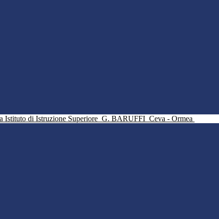
Istituto di Istruzione Superiore
G. BARUFFI
Ceva - Ormea