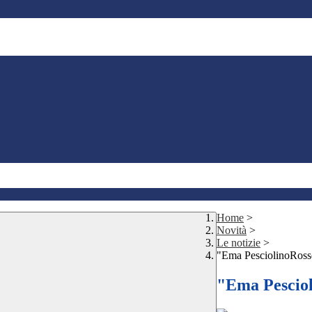
Home
>
Novità
>
Le notizie
>
"Ema PesciolinoRoss
"Ema Pescio