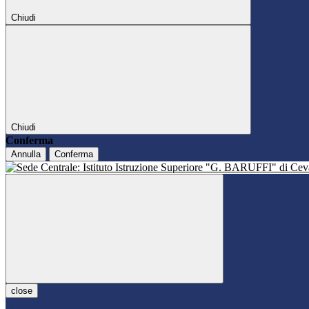
Chiudi
Chiudi
Conferma
Annulla
Conferma
close