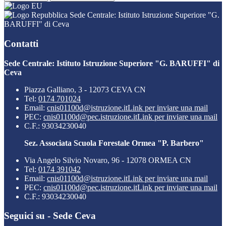
Sede Centrale: Istituto Istruzione Superiore "G.
BARUFFI" di Ceva
Contatti
Sede Centrale: Istituto Istruzione Superiore "G. BARUFFI" di
Ceva
Piazza Galliano, 3 - 12073 CEVA CN
Tel:
0174 701024
Email:
cnis01100d@istruzione.it
Link per inviare una mail
PEC:
cnis01100d@pec.istruzione.it
Link per inviare una mail
C.F.: 93034230040
Sez. Associata Scuola Forestale Ormea "P. Barbero"
Via Angelo Silvio Novaro, 96 - 12078 ORMEA CN
Tel:
0174 391042
Email:
cnis01100d@istruzione.it
Link per inviare una mail
PEC:
cnis01100d@pec.istruzione.it
Link per inviare una mail
C.F.: 93034230040
Seguici su - Sede Ceva