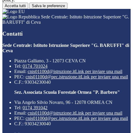
Accetta tutti
Salva le preferenze
Sede Centrale: Istituto Istruzione Superiore "G.
BARUFFI" di Ceva
Contatti
Sede Centrale: Istituto Istruzione Superiore "G. BARUFFI" di
Ceva
Piazza Galliano, 3 - 12073 CEVA CN
Tel:
0174 701024
Email:
cnis01100d@istruzione.it
Link per inviare una mail
PEC:
cnis01100d@pec.istruzione.it
Link per inviare una mail
C.F.: 93034230040
Sez. Associata Scuola Forestale Ormea "P. Barbero"
Via Angelo Silvio Novaro, 96 - 12078 ORMEA CN
Tel:
0174 391042
Email:
cnis01100d@istruzione.it
Link per inviare una mail
PEC:
cnis01100d@pec.istruzione.it
Link per inviare una mail
C.F.: 93034230040