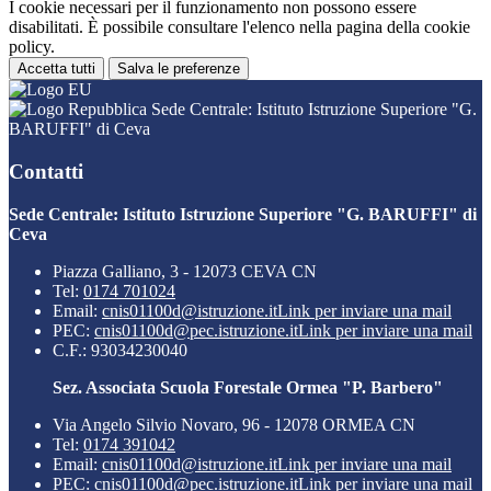
I cookie necessari per il funzionamento non possono essere
disabilitati. È possibile consultare l'elenco nella pagina della cookie
policy.
Accetta tutti
Salva le preferenze
Sede Centrale: Istituto Istruzione Superiore "G.
BARUFFI" di Ceva
Contatti
Sede Centrale: Istituto Istruzione Superiore "G. BARUFFI" di
Ceva
Piazza Galliano, 3 - 12073 CEVA CN
Tel:
0174 701024
Email:
cnis01100d@istruzione.it
Link per inviare una mail
PEC:
cnis01100d@pec.istruzione.it
Link per inviare una mail
C.F.: 93034230040
Sez. Associata Scuola Forestale Ormea "P. Barbero"
Via Angelo Silvio Novaro, 96 - 12078 ORMEA CN
Tel:
0174 391042
Email:
cnis01100d@istruzione.it
Link per inviare una mail
PEC:
cnis01100d@pec.istruzione.it
Link per inviare una mail