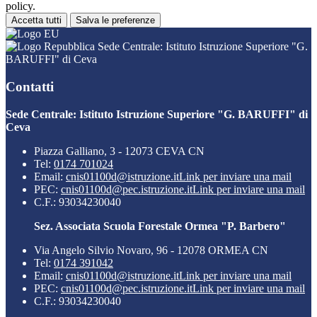
policy.
Accetta tutti
Salva le preferenze
Sede Centrale: Istituto Istruzione Superiore "G.
BARUFFI" di Ceva
Contatti
Sede Centrale: Istituto Istruzione Superiore "G. BARUFFI" di
Ceva
Piazza Galliano, 3 - 12073 CEVA CN
Tel:
0174 701024
Email:
cnis01100d@istruzione.it
Link per inviare una mail
PEC:
cnis01100d@pec.istruzione.it
Link per inviare una mail
C.F.: 93034230040
Sez. Associata Scuola Forestale Ormea "P. Barbero"
Via Angelo Silvio Novaro, 96 - 12078 ORMEA CN
Tel:
0174 391042
Email:
cnis01100d@istruzione.it
Link per inviare una mail
PEC:
cnis01100d@pec.istruzione.it
Link per inviare una mail
C.F.: 93034230040