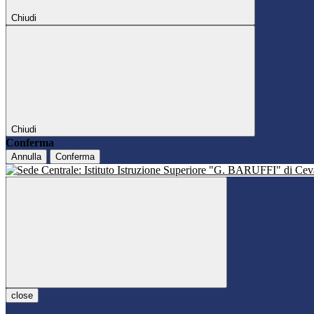
Chiudi
Chiudi
Conferma
Annulla
Conferma
close