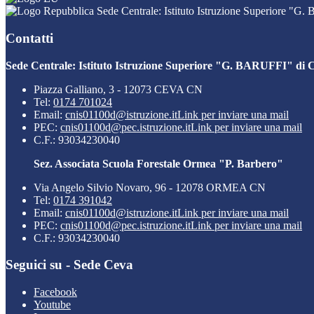
Sede Centrale: Istituto Istruzione Superiore "G
Contatti
Sede Centrale: Istituto Istruzione Superiore "G. BARUFFI" di 
Piazza Galliano, 3 - 12073 CEVA CN
Tel:
0174 701024
Email:
cnis01100d@istruzione.it
Link per inviare una mail
PEC:
cnis01100d@pec.istruzione.it
Link per inviare una mail
C.F.: 93034230040
Sez. Associata Scuola Forestale Ormea "P. Barbero"
Via Angelo Silvio Novaro, 96 - 12078 ORMEA CN
Tel:
0174 391042
Email:
cnis01100d@istruzione.it
Link per inviare una mail
PEC:
cnis01100d@pec.istruzione.it
Link per inviare una mail
C.F.: 93034230040
Seguici su - Sede Ceva
Facebook
Youtube