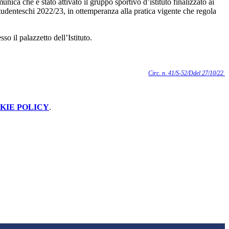
unica che è stato attivato il gruppo sportivo d’istituto finalizzato ai
tudenteschi 2022/23, in ottemperanza alla pratica vigente che regola
so il palazzetto dell’Istituto.
Circ. n. 41/S-52/Ddel 27/10/22
KIE POLICY
.