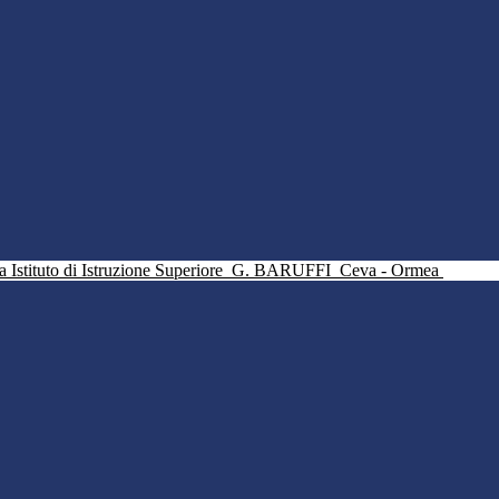
Istituto di Istruzione Superiore
G. BARUFFI
Ceva - Ormea