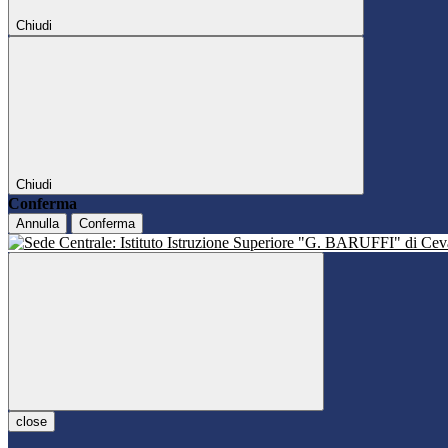
Chiudi
Chiudi
Conferma
Annulla
Conferma
close