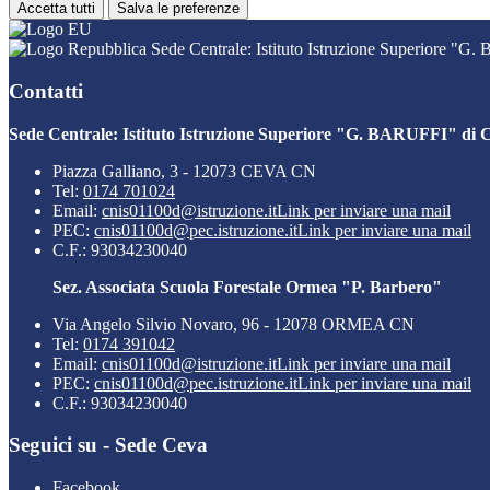
Accetta tutti
Salva le preferenze
Sede Centrale: Istituto Istruzione Superiore "G
Contatti
Sede Centrale: Istituto Istruzione Superiore "G. BARUFFI" di 
Piazza Galliano, 3 - 12073 CEVA CN
Tel:
0174 701024
Email:
cnis01100d@istruzione.it
Link per inviare una mail
PEC:
cnis01100d@pec.istruzione.it
Link per inviare una mail
C.F.: 93034230040
Sez. Associata Scuola Forestale Ormea "P. Barbero"
Via Angelo Silvio Novaro, 96 - 12078 ORMEA CN
Tel:
0174 391042
Email:
cnis01100d@istruzione.it
Link per inviare una mail
PEC:
cnis01100d@pec.istruzione.it
Link per inviare una mail
C.F.: 93034230040
Seguici su - Sede Ceva
Facebook