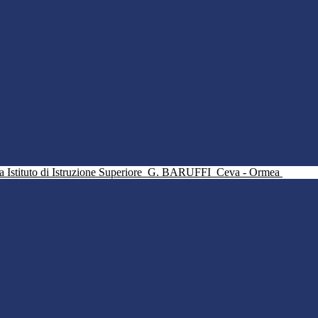
Istituto di Istruzione Superiore
G. BARUFFI
Ceva - Ormea