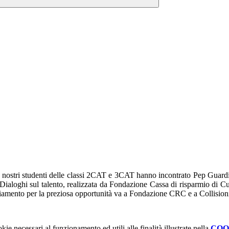
 i nostri studenti delle classi 2CAT e 3CAT hanno incontrato Pep Guardiol
va "Dialoghi sul talento, realizzata da Fondazione Cassa di risparmio di
ziamento per la preziosa opportunità va a Fondazione CRC e a Collision
kie necessari al funzionamento ed utili alle finalità illustrate nella
COO