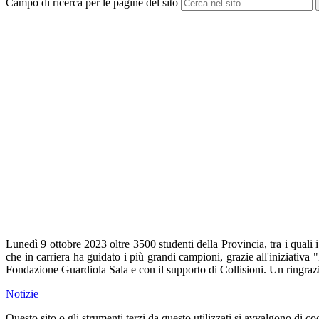
Campo di ricerca per le pagine del sito
Lunedì 9 ottobre 2023 oltre 3500 studenti della Provincia, tra i quali
che in carriera ha guidato i più grandi campioni, grazie all'iniziati
Fondazione Guardiola Sala e con il supporto di
Collisioni. Un ringra
Notizie
Questo sito o gli strumenti terzi da questo utilizzati si avvalgono di coo