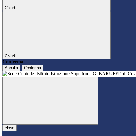
Chiudi
Chiudi
Conferma
Annulla
Conferma
close