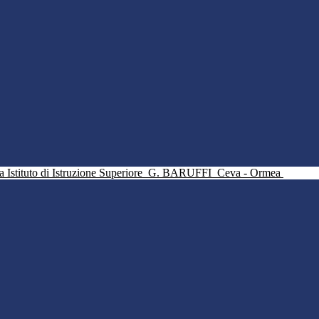
Istituto di Istruzione Superiore
G. BARUFFI
Ceva - Ormea