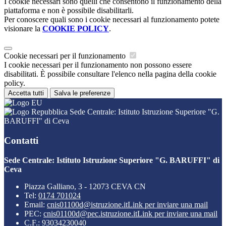
I cookie necessari sono quelli che consentono il funzionamento della
piattaforma e non è possibile disabilitarli.
Per conoscere quali sono i cookie necessari al funzionamento potete
visionare la
COOKIE POLICY
.
Cookie necessari per il funzionamento
I cookie necessari per il funzionamento non possono essere
disabilitati. È possibile consultare l'elenco nella pagina della cookie
policy.
Accetta tutti
Salva le preferenze
Sede Centrale: Istituto Istruzione Superiore "G.
BARUFFI" di Ceva
Contatti
Sede Centrale: Istituto Istruzione Superiore "G. BARUFFI" di
Ceva
Piazza Galliano, 3 - 12073 CEVA CN
Tel:
0174 701024
Email:
cnis01100d@istruzione.it
Link per inviare una mail
PEC:
cnis01100d@pec.istruzione.it
Link per inviare una mail
C.F.: 93034230040