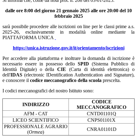
Si informa che, come da nota prot. n.
208 del 03-01-2025:
dalle ore 8:00 del giorno 21 gennaio 2025 alle ore 20:00 del 10
febbraio 2025
sarà possibile procedere alle iscrizioni on line per le classi prime a.s.
2025-26, esclusivamente in modalità online mediante la
PIATTAFORMA UNICA
https://unica.istruzione.gov.it/it/orientamento/iscrizioni
Per accedere alla piattaforma e inoltrare la domanda di iscrizione è
necessario essere in possesso dello
SPID
(Sistema Pubblico di
Identità Digitale) o della
CIE
(Carta di identità elettronica) o
dell'
IDAS
(electronic IDentification Authentication and Signature),
e conoscere il
codice meccanografico della scuola
prescelta.
I codici meccanografici del nostro Istituto sono:
CODICE
INDIRIZZO
MECCANOGRAFICO
AFM - CAT
CNTD01101Q
LICEO SCIENTIFICO
CNPS01101X
PROFESSIONALE AGRARIO
CNRA01101D
(
Ormea
)