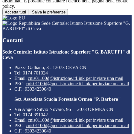
disabilitati. È possibile consultare l'elenco nella pagina della cookie
policy.
Accetta tutti
Salva le preferenze
Sede Centrale: Istituto Istruzione Superiore "G.
BARUFFI" di Ceva
Contatti
Sede Centrale: Istituto Istruzione Superiore "G. BARUFFI" di
Ceva
Piazza Galliano, 3 - 12073 CEVA CN
Tel:
0174 701024
Email:
cnis01100d@istruzione.it
Link per inviare una mail
PEC:
cnis01100d@pec.istruzione.it
Link per inviare una mail
C.F.: 93034230040
Sez. Associata Scuola Forestale Ormea "P. Barbero"
Via Angelo Silvio Novaro, 96 - 12078 ORMEA CN
Tel:
0174 391042
Email:
cnis01100d@istruzione.it
Link per inviare una mail
PEC:
cnis01100d@pec.istruzione.it
Link per inviare una mail
C.F.: 93034230040