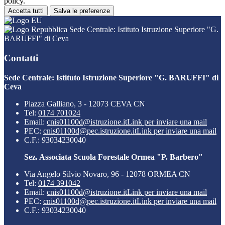
policy.
Accetta tutti
Salva le preferenze
Sede Centrale: Istituto Istruzione Superiore "G.
BARUFFI" di Ceva
Contatti
Sede Centrale: Istituto Istruzione Superiore "G. BARUFFI" di
Ceva
Piazza Galliano, 3 - 12073 CEVA CN
Tel:
0174 701024
Email:
cnis01100d@istruzione.it
Link per inviare una mail
PEC:
cnis01100d@pec.istruzione.it
Link per inviare una mail
C.F.: 93034230040
Sez. Associata Scuola Forestale Ormea "P. Barbero"
Via Angelo Silvio Novaro, 96 - 12078 ORMEA CN
Tel:
0174 391042
Email:
cnis01100d@istruzione.it
Link per inviare una mail
PEC:
cnis01100d@pec.istruzione.it
Link per inviare una mail
C.F.: 93034230040