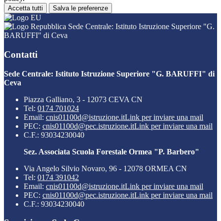
Accetta tutti
Salva le preferenze
Sede Centrale: Istituto Istruzione Superiore "G.
BARUFFI" di Ceva
Contatti
Sede Centrale: Istituto Istruzione Superiore "G. BARUFFI" di
Ceva
Piazza Galliano, 3 - 12073 CEVA CN
Tel:
0174 701024
Email:
cnis01100d@istruzione.it
Link per inviare una mail
PEC:
cnis01100d@pec.istruzione.it
Link per inviare una mail
C.F.: 93034230040
Sez. Associata Scuola Forestale Ormea "P. Barbero"
Via Angelo Silvio Novaro, 96 - 12078 ORMEA CN
Tel:
0174 391042
Email:
cnis01100d@istruzione.it
Link per inviare una mail
PEC:
cnis01100d@pec.istruzione.it
Link per inviare una mail
C.F.: 93034230040