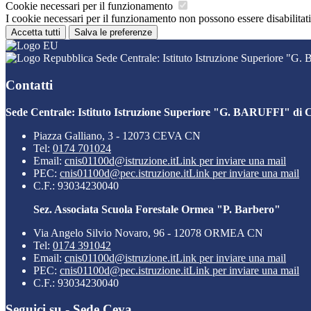
Cookie necessari per il funzionamento
I cookie necessari per il funzionamento non possono essere disabilitati.
Accetta tutti
Salva le preferenze
Sede Centrale: Istituto Istruzione Superiore "G
Contatti
Sede Centrale: Istituto Istruzione Superiore "G. BARUFFI" di 
Piazza Galliano, 3 - 12073 CEVA CN
Tel:
0174 701024
Email:
cnis01100d@istruzione.it
Link per inviare una mail
PEC:
cnis01100d@pec.istruzione.it
Link per inviare una mail
C.F.: 93034230040
Sez. Associata Scuola Forestale Ormea "P. Barbero"
Via Angelo Silvio Novaro, 96 - 12078 ORMEA CN
Tel:
0174 391042
Email:
cnis01100d@istruzione.it
Link per inviare una mail
PEC:
cnis01100d@pec.istruzione.it
Link per inviare una mail
C.F.: 93034230040
Seguici su - Sede Ceva