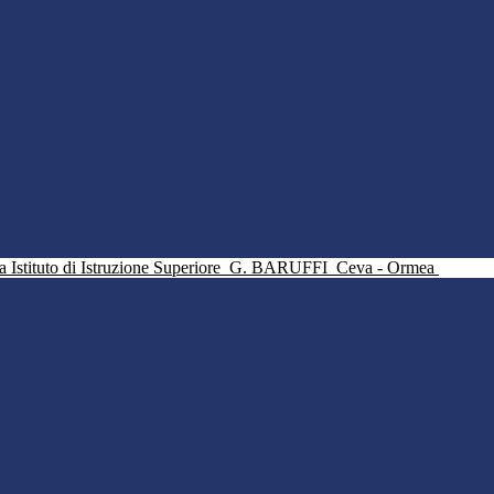
Istituto di Istruzione Superiore
G. BARUFFI
Ceva - Ormea