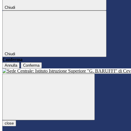
Chiudi
Chiudi
Conferma
Annulla
Conferma
close