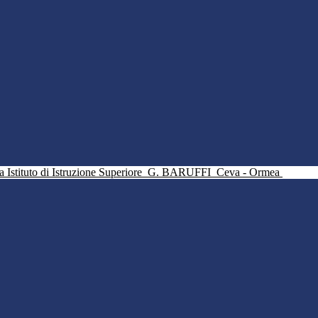
Istituto di Istruzione Superiore
G. BARUFFI
Ceva - Ormea