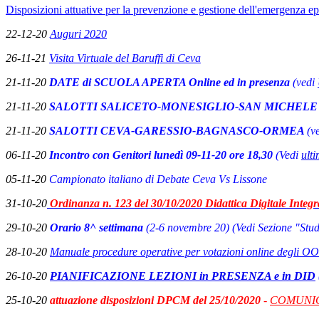
Disposizioni attuative per la prevenzione e gestione dell'emergenza 
22-12-20
Auguri 2020
26-11-21
Visita Virtuale del Baruffi di Ceva
21-11-20
DATE di SCUOLA APERTA Online ed in presenza
(vedi
21-11-20
SALOTTI SALI
CETO-MONESIGLIO-SAN MICHEL
21-11-20
SALOTTI CEVA-GARESSIO-BAGNASCO-ORMEA
(v
06-11-20
Incontro con Genitori lunedì 09-11-20 ore 18,30
(Vedi
ulti
05-11-20
Campionato italiano di Debate Ceva Vs Lissone
31-10-20
Ordinanza n. 123 del 30/10/2020 Didattica Digitale Integr
29-10-20
Orario 8^ settimana
(2-6 novembre 20) (Vedi Sezione "Stude
28-10-20
Manuale procedure operative per votazioni online degli 
26-10-20
PIANIFICAZIONE LEZIONI in PRESENZA e in DID
25-10-20
attuazione disposizioni DPCM del 25/10/2020
-
COMUNIC