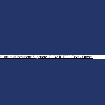
Istituto di Istruzione Superiore
G. BARUFFI
Ceva - Ormea