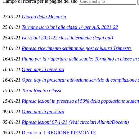
Campo di ricerca per le pagine del sito
27-01-21
Giorno della Memoria
25-01-21
T
ermine iscrizioni alle classi 1^ per A.S. 2021-22
25-01-21
Iscrizioni 2021-22 classi intermedie (l
eggi qui
)
21-01-21
Ripresa ricevimento settimanale post chiusura Trimestre
16-01-21
Piano per la riapertura delle scuole: Torniamo in classe in 
16-01-21
Open day in presenza
16-01-21
Open day in presenza: attivazione servizio di compilazione 
15-01-21
Turni Rientro Classi
15-01-21
Ripresa lezioni in presenza al 50% della popolazione studen
09-01-21
Open day in presenza
05-01-21
Ripresa lezioni 07-1-21
(Vedi circolari Alunni/Docenti)
05-01-21
Decreto n. 1 REGIONE PIEMONTE