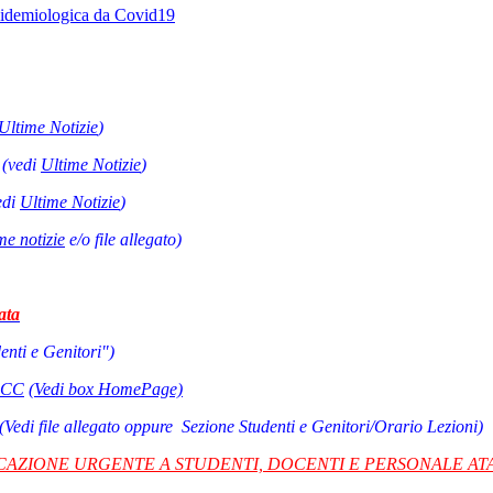
epidemiologica da Covid19
U
ltime Notizie
)
E
(vedi
Ultime Notizie
)
edi
Ultime Notizie
)
me notizie
e/o file allegato)
ata
nti e Genitori")
OOCC
(Vedi box HomePage)
(Vedi file allegato oppure Sezione Studenti e Genitori/Orario Lezioni)
AZIONE URGENTE A STUDENTI, DOCENTI E PERSONALE ATA