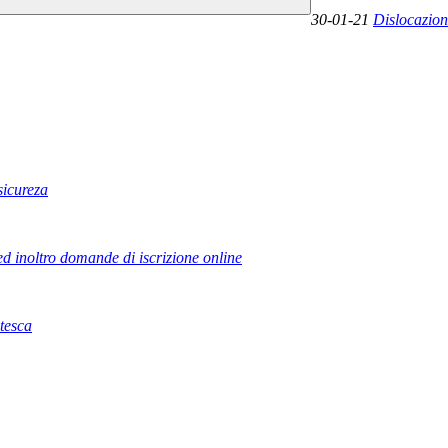
30-01-21
Dislocazion
sicureza
ed inoltro domande di iscrizione online
tesca