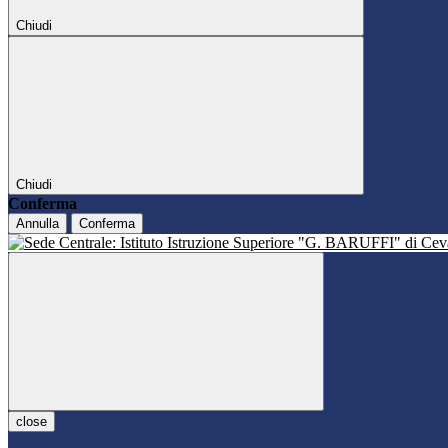
Chiudi
Chiudi
Conferma
Annulla
Conferma
close