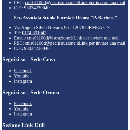
PEC:
cnis01100d@pec.istruzione.it
Link per inviare una mail
C.F.: 93034230040
Sez. Associata Scuola Forestale Ormea "P. Barbero"
Via Angelo Silvio Novaro, 96 - 12078 ORMEA CN
Tel:
0174 391042
Email:
cnis01100d@istruzione.it
Link per inviare una mail
PEC:
cnis01100d@pec.istruzione.it
Link per inviare una mail
C.F.: 93034230040
Seguici su - Sede Ceva
Facebook
Youtube
Instagram
Seguici su - Sede Ormea
Facebook
Youtube
Instagram
Sezione Link Utili