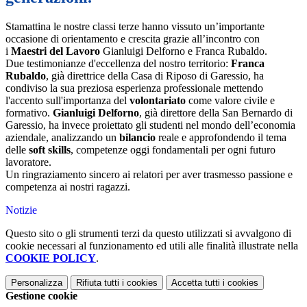
Stamattina le nostre classi terze hanno vissuto un’importante
occasione di orientamento e crescita grazie all’incontro con
i
Maestri del Lavoro
Gianluigi Delforno e Franca Rubaldo.
Due testimonianze d'eccellenza del nostro territorio:
Franca
Rubaldo
, già direttrice della Casa di Riposo di Garessio, ha
condiviso la sua preziosa esperienza professionale mettendo
l'accento sull'importanza del
volontariato
come valore civile e
formativo.
Gianluigi Delforno
, già direttore della San Bernardo di
Garessio, ha invece proiettato gli studenti nel mondo dell’economia
aziendale, analizzando un
bilancio
reale e approfondendo il tema
delle
soft skills
, competenze oggi fondamentali per ogni futuro
lavoratore.
Un ringraziamento sincero ai relatori per aver trasmesso passione e
competenza ai nostri ragazzi.
Notizie
Questo sito o gli strumenti terzi da questo utilizzati si avvalgono di
cookie necessari al funzionamento ed utili alle finalità illustrate nella
COOKIE POLICY
.
Personalizza
Rifiuta tutti
i cookies
Accetta tutti
i cookies
Gestione cookie