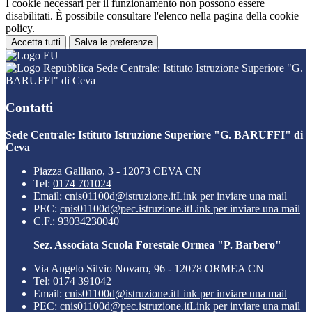
I cookie necessari per il funzionamento non possono essere
disabilitati. È possibile consultare l'elenco nella pagina della cookie
policy.
Accetta tutti
Salva le preferenze
Sede Centrale: Istituto Istruzione Superiore "G.
BARUFFI" di Ceva
Contatti
Sede Centrale: Istituto Istruzione Superiore "G. BARUFFI" di
Ceva
Piazza Galliano, 3 - 12073 CEVA CN
Tel:
0174 701024
Email:
cnis01100d@istruzione.it
Link per inviare una mail
PEC:
cnis01100d@pec.istruzione.it
Link per inviare una mail
C.F.: 93034230040
Sez. Associata Scuola Forestale Ormea "P. Barbero"
Via Angelo Silvio Novaro, 96 - 12078 ORMEA CN
Tel:
0174 391042
Email:
cnis01100d@istruzione.it
Link per inviare una mail
PEC:
cnis01100d@pec.istruzione.it
Link per inviare una mail